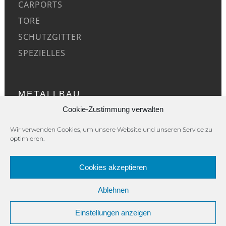
CARPORTS
TORE
SCHUTZGITTER
SPEZIELLES
METALLBAU
Cookie-Zustimmung verwalten
ÜBER UNS
Wir verwenden Cookies, um unsere Website und unseren Service zu
optimieren.
REFERENZEN
KONTAKT
Cookies akzeptieren
IMPRESSUM
Ablehnen
DATENSCHUTZ
COOKIE-RICHTLINIE (EU)
Einstellungen anzeigen