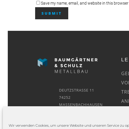
Save my name, email, and website in this browser 
L
GE
VO
DEUTZSTRASSE 11
TR
74252
AN
MASSENBACHHAUSEN
ÜB
Wir verwenden Cookies, um unsere Website und unseren Service zu op